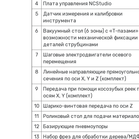
4
Плата управления NCStudio
5
Датчик измерения и калибровки
инструмента
6
Вакуумный стол (6 зоны) с «T-пазами»
возможности механической фиксации
деталей струбцинами
7
Шаговые электродвигатели осевого
перемещения
8
Линейные направляющие прямоугольн
сечения по оси X, Y и Z (комплект)
9
Передача при помощи косозубых реек 
осям X, Y (комплект)
10
Шарико-винтовая передача по оси Z
11
Роликовый стол для подачи материал
12
Базирующие пневмоупоры
13
Набор фрез для обработки дерева/МД