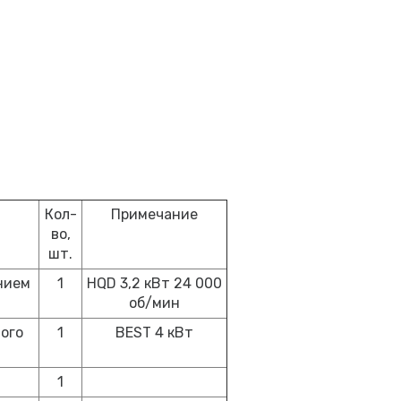
Кол-
Примечание
во,
шт.
нием
1
HQD 3,2 кВт 24 000
об/мин
ого
1
BEST 4 кВт
я
1