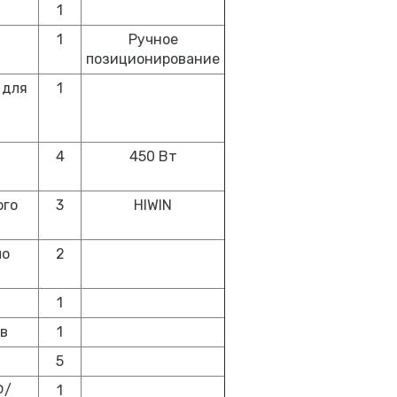
1
1
Ручное
позиционирование
 для
1
4
450 Вт
ого
3
HIWIN
по
2
1
ов
1
5
Ф/
1