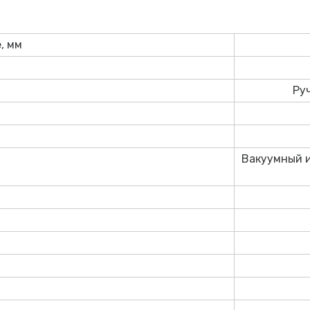
, мм
Руч
Вакуумный и