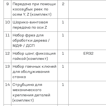
9
Передача при помощи
2
косозубых реек по
осям Y, Z (комплект)
10
Шарико-винтовая
1
передача по оси Z
11
Набор фрез для
1
обработки дерева /
МДФ / ДСП
12
Набор цанг, фиксация
1
ER32
гайкой (комплект)
13
Набор гаечных ключей
1
для обслуживания
станка
14
Струбцина для
1
механического
крепления деталей
(комплект)