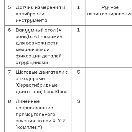
5
Датчик измерения и
1
Ручное
калибровки
позиционировани
инструмента
6
Вакуумный стол (4
1
зоны) с «T-пазами»
для возможности
механической
фиксации деталей
струбцинами
7
Шаговые двигатели с
5
энкодерами
(Сервогибридные
двигатели) LeadShine
8
Линейные
3
направляющие
прямоугольного
сечения по оси X, Y, Z
(комплект)