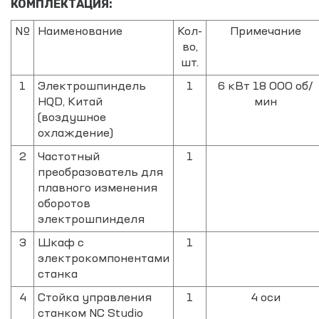
КОМПЛЕКТАЦИЯ:
№
Наименование
Кол-
Примечание
во,
шт.
1
Электрошпиндель
1
6 кВт 18 000 об/
HQD, Китай
мин
(воздушное
охлаждение)
2
Частотный
1
преобразователь для
плавного изменения
оборотов
электрошпинделя
3
Шкаф с
1
электрокомпонентами
станка
4
Стойка управления
1
4 оси
станком NC Studio