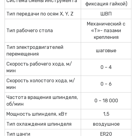
Система смены инструмента
фиксация гайкой)
Тип передачи по осям X, Y, Z
ШВП
Механический с
Тип рабочего стола
«Т»- пазами
крепления
Тип электродвигателей
шаговые
перемещения
Скорость рабочего хода, м/
0 – 4
мин
Скорость холостого хода, м/
0 – 6
мин
Частота вращения шпинделя,
0 – 18 000
об/мин
Мощность шпинделя, кВт
1,5
Тип охлаждения шпинделя
воздушное
Тип цанги
ER20