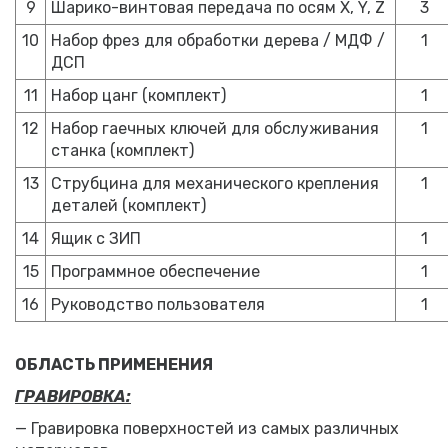
9
Шарико-винтовая передача по осям X, Y, Z
3
10
Набор фрез для обработки дерева / МДФ /
1
ДСП
11
Набор цанг (комплект)
1
12
Набор гаечных ключей для обслуживания
1
станка (комплект)
13
Струбцина для механического крепления
1
деталей (комплект)
14
Ящик с ЗИП
1
15
Программное обеспечение
1
16
Руководство пользователя
1
ОБЛАСТЬ ПРИМЕНЕНИЯ
ГРАВИРОВКА:
— Гравировка поверхностей из самых различных