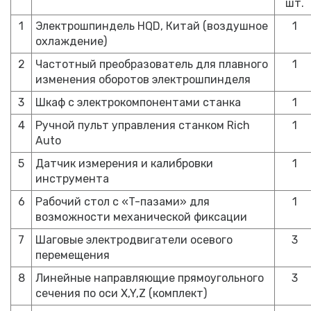
шт.
1
Электрошпиндель HQD, Китай (воздушное
1
охлаждение)
2
Частотный преобразователь для плавного
1
изменения оборотов электрошпинделя
3
Шкаф с электрокомпонентами станка
1
4
Ручной пульт управления станком Rich
1
Auto
5
Датчик измерения и калибровки
1
инструмента
6
Рабочий стол с «T-пазами» для
1
возможности механической фиксации
7
Шаговые электродвигатели осевого
3
перемещения
8
Линейные направляющие прямоугольного
3
сечения по оси X,Y,Z (комплект)