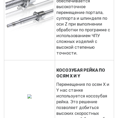
обеспечивается
высокоточное
перемещение портала,
суппорта и шпинделя по
оси Z при выполнении
обработки по программе с
использованием ЧПУ
сложных изделий с
высокой степенью
точности.
КОСОЗУБАЯ РЕЙКА ПО
ОСЯМ Х И Y
Перемещения по осям Х и
Y нас станке
используется косозубая
рейка. Это решение
позволяет добиться
высоких скоростных