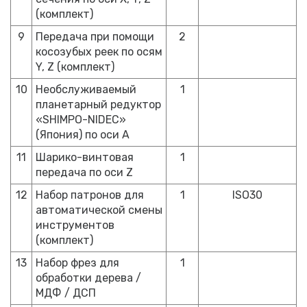
(комплект)
9
Передача при помощи
2
косозубых реек по осям
Y, Z (комплект)
10
Необслуживаемый
1
планетарный редуктор
«SHIMPO-NIDEC»
(Япония) по оси A
11
Шарико-винтовая
1
передача по оси Z
12
Набор патронов для
1
ISO30
автоматической смены
инструментов
(комплект)
13
Набор фрез для
1
обработки дерева /
МДФ / ДСП