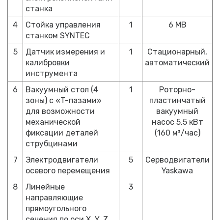
станка
4
Стойка управления
1
6 MB
станком SYNTEC
5
Датчик измерения и
1
Стационарный,
калибровки
автоматический
инструмента
6
Вакуумный стол (4
1
Роторно-
зоны) с «T-пазами»
пластинчатый
для возможности
вакуумный
механической
насос 5,5 кВт
фиксации деталей
(160 м³/час)
струбцинами
7
Электродвигатели
5
Серводвигатели
осевого перемещения
Yaskawa
8
Линейные
3
направляющие
прямоугольного
сечения по оси X, Y, Z