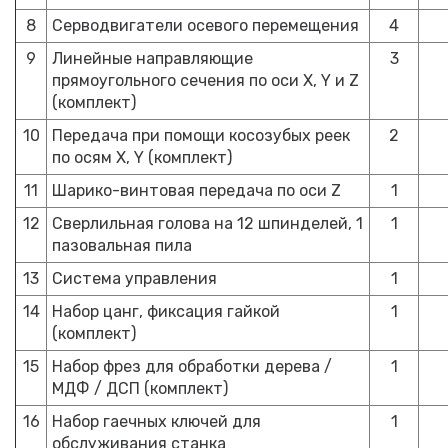
8
Серводвигатели осевого перемещения
4
9
Линейные направляющие
3
прямоугольного сечения по оси X, Y и Z
(комплект)
10
Передача при помощи косозубых реек
2
по осям X, Y (комплект)
11
Шарико-винтовая передача по оси Z
1
12
Сверлильная голова на 12 шпинделей, 1
1
пазовальная пила
13
Система управления
1
14
Набор цанг, фиксация гайкой
1
(комплект)
15
Набор фрез для обработки дерева /
1
МДФ / ДСП (комплект)
16
Набор гаечных ключей для
1
обслуживания станка