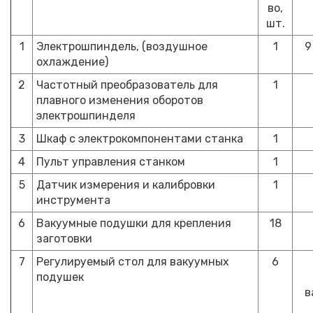
во,
шт.
1
Электрошпиндель, (воздушное
1
9
охлаждение)
2
Частотный преобразователь для
1
плавного изменения оборотов
электрошпинделя
3
Шкаф с электрокомпонентами станка
1
4
Пульт управления станком
1
5
Датчик измерения и калибровки
1
инструмента
6
Вакуумные подушки для крепления
18
заготовки
7
Регулируемый стол для вакуумных
6
подушек
в