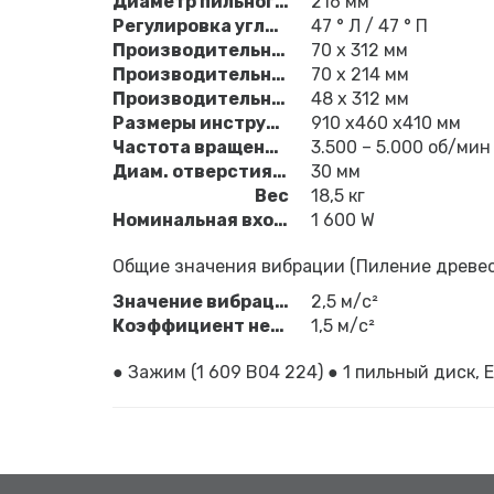
Диаметр пильного диска
216 мм
Регулировка угла наклона
47 ° Л / 47 ° П
Производительность резания при 0°
70 x 312 мм
Производительность резания, угол скоса 45°
70 x 214 мм
Производительность резания, угол наклона 45°
48 x 312 мм
Размеры инструмента (ширина x длина x высота)
910 x460 x410 мм
Частота вращения на холостом ходу
3.500 – 5.000 об/мин
Диам. отверстия пильного диска
30 мм
Вес
18,5 кг
Номинальная входная мощность
1 600 W
Общие значения вибрации (Пиление древе
Значение вибрации ah
2,5 м/с²
Коэффициент неточности K
1,5 м/с²
● Зажим (1 609 B04 224) ● 1 пильный диск, Ex