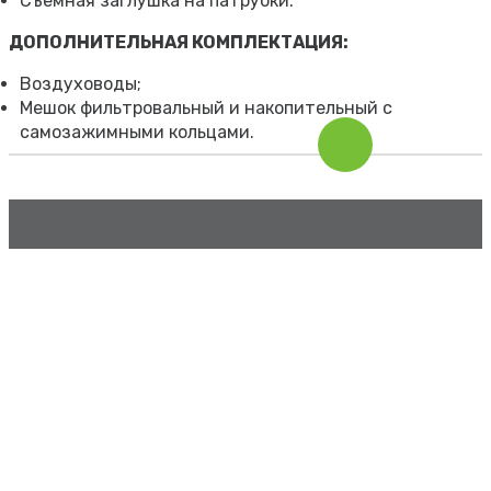
Съемная заглушка на патрубки.
ДОПОЛНИТЕЛЬНАЯ КОМПЛЕКТАЦИЯ:
Воздуховоды;
Мешок фильтровальный и накопительный с
самозажимными кольцами.
Всё для Вашего производства
Контакты
г. Махачкала, ул. Булача, 17д
г. Махачкала, ул. Аметхана Султана, 314