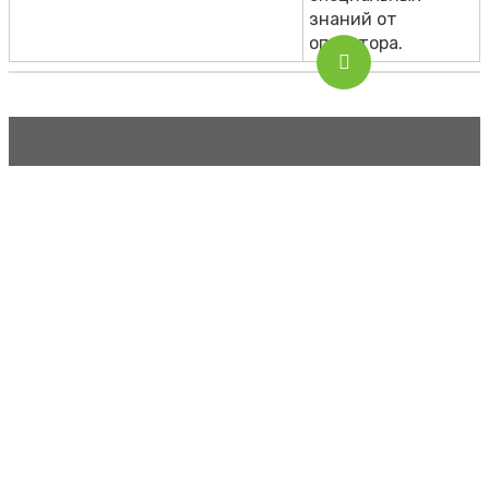
знаний от
оператора.
Всё для Вашего производства
Контакты
г. Махачкала, ул. Булача, 17д
г. Махачкала, ул. Аметхана Султана, 314
8 8722 777 711
+7 (963) 423-16-93
Заказать звонок