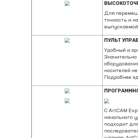
ВЫСОКОТОЧ
Для перемещ
точность и н
выпускаемой
ПУЛЬТ УПРАВ
Удобный и эр
Значительно 
оборудования
носителей н
Подробнее з
ПРОГРАММНО
С ArtCAM Exp
начального у
подходит для
последовател