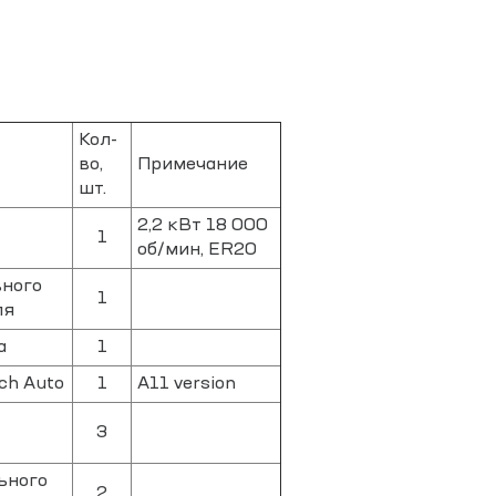
Кол-
во,
Примечание
шт.
2,2 кВт 18 000
1
об/мин, ER20
вного
1
ля
а
1
ch Auto
1
A11 version
3
ьного
2