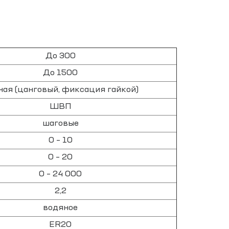
До 300
До 1500
ная (цанговый, фиксация гайкой)
ШВП
шаговые
0 – 10
0 – 20
0 – 24 000
2,2
водяное
ER20