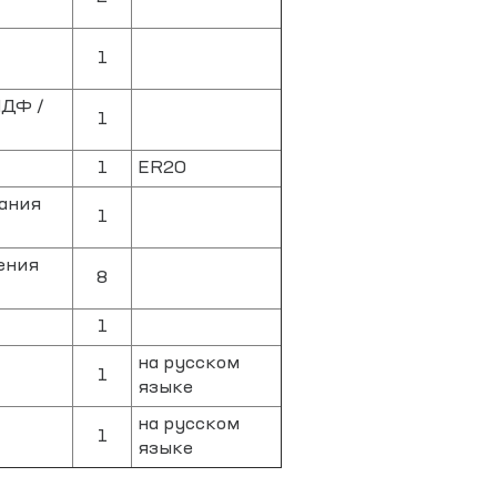
1
МДФ /
1
1
ER20
ания
1
ения
8
1
на русском
1
языке
на русском
1
языке